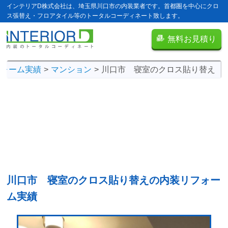
インテリアD株式会社は、埼玉県川口市の内装業者です。首都圏を中心にクロ
ス張替え・フロアタイル等のトータルコーディネート致します。
無料お見積り
フォーム実績
マンション
川口市 寝室のクロス貼り替え
川口市 寝室のクロス貼り替えの
内装リフォー
ム実績