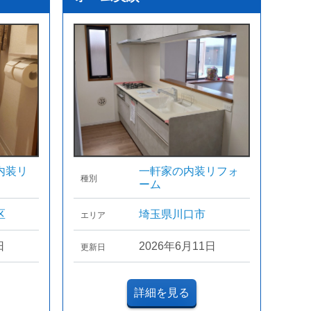
内装リ
一軒家の内装リフォ
種別
ーム
区
埼玉県川口市
エリア
日
2026年6月11日
更新日
詳細を見る