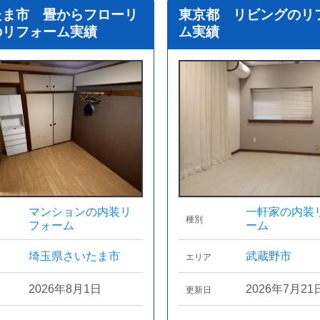
たま市 畳からフローリ
東京都 リビングのリ
のリフォーム実績
ム実績
マンションの内装リ
一軒家の内装
種別
フォーム
ーム
埼玉県さいたま市
武蔵野市
エリア
2026年8月1日
2026年7月21
更新日