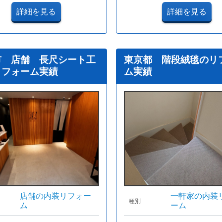
詳細を見る
詳細を見る
市 店舗 長尺シート工
東京都 階段絨毯のリ
リフォーム実績
ム実績
店舗の内装リフォー
一軒家の内装
種別
ム
ーム