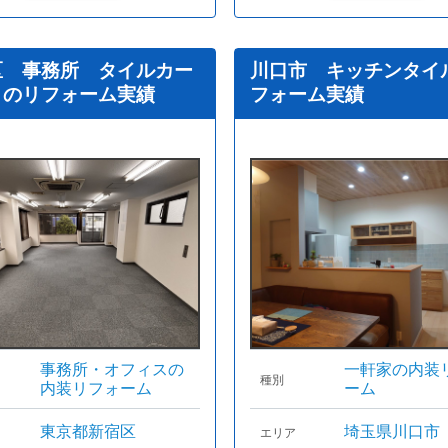
区 事務所 タイルカー
川口市 キッチンタイ
トのリフォーム実績
フォーム実績
事務所・オフィスの
一軒家の内装
種別
内装リフォーム
ーム
東京都新宿区
埼玉県川口市
エリア