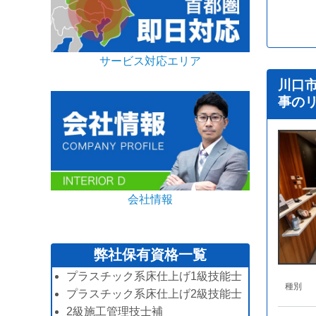
サービス対応エリア
川口
事の
会社情報
弊社保有資格一覧
プラスチック系床仕上げ1級技能士
種別
プラスチック系床仕上げ2級技能士
2級施工管理技士補