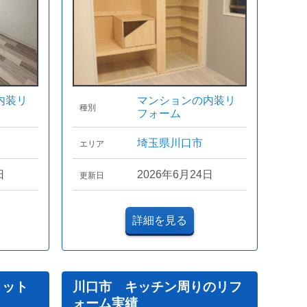
内装リ
マンションの内装リ
種別
フォーム
埼玉県川口市
エリア
日
2026年6月24日
更新日
詳細を見る
ィット
川口市 キッチン周りのリフ
ォーム実績