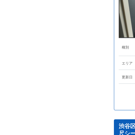
種別
エリア
更新日
渋谷
尺シ