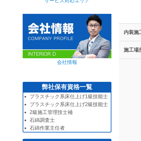
サービス対応エリア
内装施
施工場
会社情報
弊社保有資格一覧
プラスチック系床仕上げ1級技能士
プラスチック系床仕上げ2級技能士
2級施工管理技士補
石綿調査士
石綿作業主任者