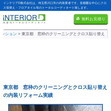
インテリアD株式会社は、埼玉県川口市の内装業者です。首都圏を中心にクロ
ス張替え・フロアタイル等のトータルコーディネート致します。
無料お見積り
マンション
東京都 窓枠のクリーニングとクロス貼り替え
東京都 窓枠のクリーニングとクロス貼り替え
の
内装リフォーム実績