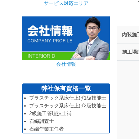
サービス対応エリア
内装施
施工場
会社情報
弊社保有資格一覧
プラスチック系床仕上げ1級技能士
プラスチック系床仕上げ2級技能士
2級施工管理技士補
石綿調査士
石綿作業主任者