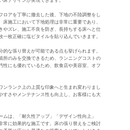
い床デザインが実現できます。
フロアを丁寧に撤去した後、下地の不陸調整をし
。床施工において下地処理は非常に重要であり、
きやズレ、施工不良を防ぎ、長持ちする床へと仕
枚一枚正確に塩ビタイルを貼り込んでいきます。
分的な張り替えが可能である点も挙げられます。
箇所のみを交換できるため、ランニングコストの
汚性にも優れているため、飲食店や美容室、オフ
ワンランク上の上質な印象へと生まれ変わりまし
やすさやメンテナンス性も向上し、お客様にも大
。
ームは、「耐久性アップ」「デザイン性向上」
非常に効果的な施工です。床の張り替えをご検討