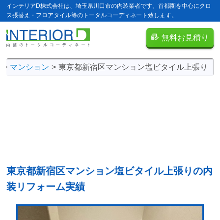
インテリアD株式会社は、埼玉県川口市の内装業者です。首都圏を中心にクロ
ス張替え・フロアタイル等のトータルコーディネート致します。
無料お見積り
績
マンション
東京都新宿区マンション塩ビタイル上張り
東京都新宿区マンション塩ビタイル上張りの
内
装リフォーム実績