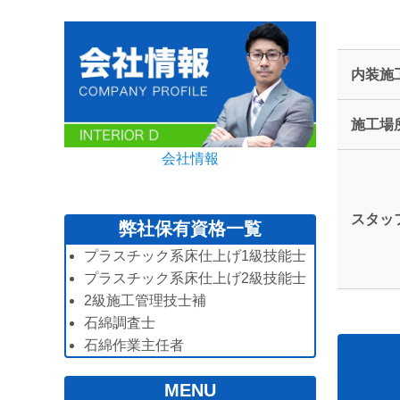
内装施
施工場
会社情報
スタッ
弊社保有資格一覧
プラスチック系床仕上げ1級技能士
プラスチック系床仕上げ2級技能士
2級施工管理技士補
石綿調査士
石綿作業主任者
MENU