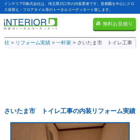
インテリアD株式会社は、埼玉県川口市の内装業者です。首都圏を中心にクロ
ス張替え・フロアタイル等のトータルコーディネート致します。
無料お見積り
会社
リフォーム実績
一軒家
さいたま市 トイレ工事
さいたま市 トイレ工事の
内装リフォーム実績