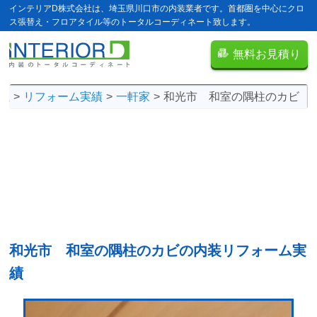
インテリアD株式会社は、埼玉県川口市の内装業者です。首都圏を中心にクロ
ス張替え・フロアタイル等のトータルコーディネート致します。
無料お見積り
社
リフォーム実績
一軒家
和光市 和室の隅柱のカビ
和光市 和室の隅柱のカビの
内装リフォーム実
績