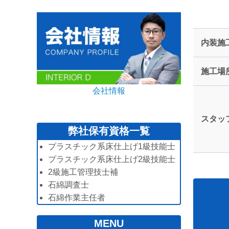
内装施
施工場
会社情報
スタッ
弊社保有資格一覧
プラスチック系床仕上げ1級技能士
プラスチック系床仕上げ2級技能士
2級施工管理技士補
石綿調査士
石綿作業主任者
MENU