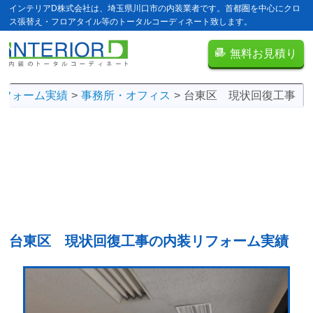
インテリアD株式会社は、埼玉県川口市の内装業者です。首都圏を中心にクロ
ス張替え・フロアタイル等のトータルコーディネート致します。
無料お見積り
リフォーム実績
事務所・オフィス
台東区 現状回復工事
台東区 現状回復工事の
内装リフォーム実績