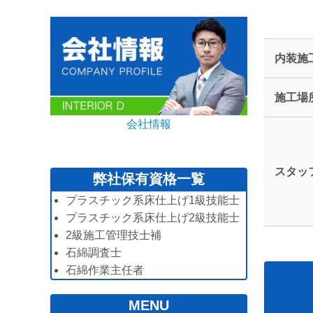
内装施
施工場
会社情報
スタッ
弊社保有資格一覧
プラスチック系床仕上げ1級技能士
プラスチック系床仕上げ2級技能士
2級施工管理技士補
石綿調査士
石綿作業主任者
MENU