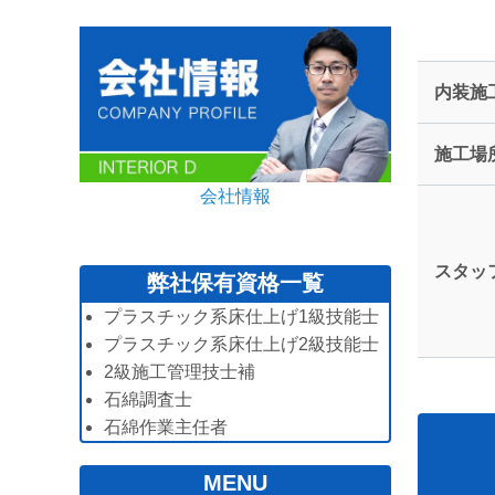
内装施
施工場
会社情報
スタッ
弊社保有資格一覧
プラスチック系床仕上げ1級技能士
プラスチック系床仕上げ2級技能士
2級施工管理技士補
石綿調査士
石綿作業主任者
MENU