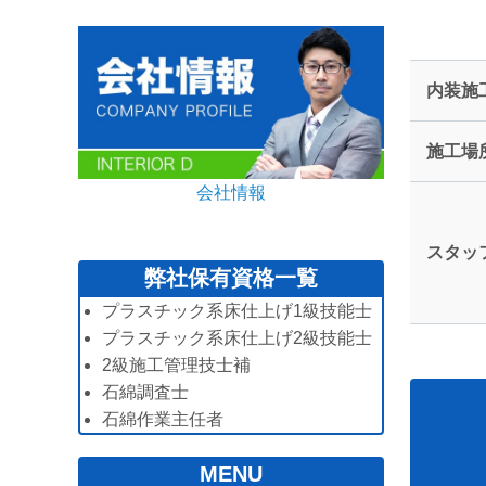
内装施
施工場
会社情報
スタッ
弊社保有資格一覧
プラスチック系床仕上げ1級技能士
プラスチック系床仕上げ2級技能士
2級施工管理技士補
石綿調査士
石綿作業主任者
MENU