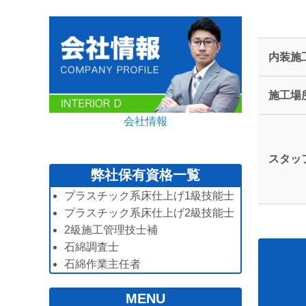
内装施
施工場
会社情報
スタッ
弊社保有資格一覧
プラスチック系床仕上げ1級技能士
プラスチック系床仕上げ2級技能士
2級施工管理技士補
石綿調査士
石綿作業主任者
MENU