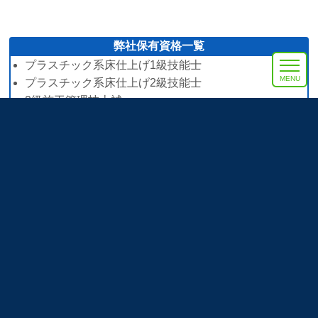
弊社保有資格一覧
プラスチック系床仕上げ1級技能士
MENU
プラスチック系床仕上げ2級技能士
2級施工管理技士補
石綿調査士
石綿作業主任者
内装リフォーム実績
サービス対応エリア