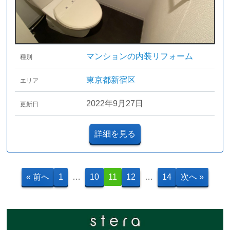
マンションの内装リフォーム
種別
東京都新宿区
エリア
2022年9月27日
更新日
詳細を見る
« 前へ
1
…
10
11
12
…
14
次へ »